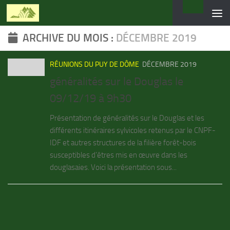
Skip to content
ARCHIVE DU MOIS :
DÉCEMBRE 2019
RÉUNIONS DU PUY DE DÔME
DÉCEMBRE 2019
généralités sur le Douglas le
09/12/19 à 9h30
Présentation de généralités sur le Douglas et les
différents itinéraires sylvicoles retenus par le CNPF-
IDF et autres structures de la filière forêt-bois
susceptibles d’êtres mis en œuvre dans les
douglasaies. Voici la présentation sous...