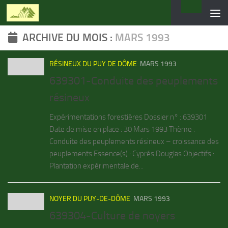
Skip to content
ARCHIVE DU MOIS :
MARS 1993
RÉSINEUX DU PUY DE DÔME
MARS 1993
639301-Conduite des peuplements
résineux
Expérimentations forestières Dossier n° : 639301
Date de mise en place : 30 Mars 1993 Thème :
Conduite des peuplements résineux – croissance des
peuplements Essence(s) : Cyprés Douglas Objectifs :
Plantation expérimentale de...
NOYER DU PUY-DE-DÔME
MARS 1993
639304-Culture de noyers